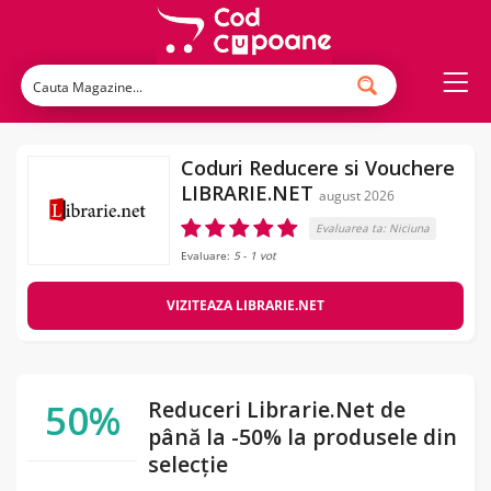
Coduri Reducere si Vouchere
LIBRARIE.NET
august 2026
Evaluarea ta:
Niciuna
Evaluare:
5
-
1
vot
VIZITEAZA LIBRARIE.NET
50%
Reduceri Librarie.Net de
până la -50% la produsele din
selecție