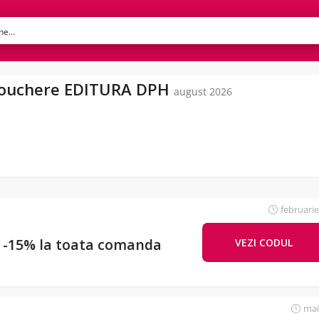
 Vouchere EDITURA DPH
august 2026
februarie
 -15% la toata comanda
VEZI CODUL
UPONE
mai