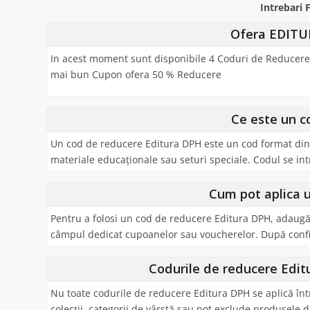
Intrebari
Ofera EDITU
In acest moment sunt disponibile 4 Coduri de Reducere 
mai bun Cupon ofera 50 % Reducere
Ce este un c
Un cod de reducere Editura DPH este un cod format din lit
materiale educaționale sau seturi speciale. Codul se int
Cum pot aplica 
Pentru a folosi un cod de reducere Editura DPH, adaugă 
câmpul dedicat cupoanelor sau voucherelor. După confir
Codurile de reducere Editu
Nu toate codurile de reducere Editura DPH se aplică înt
colecții, categorii de vârstă sau pot exclude produsele de