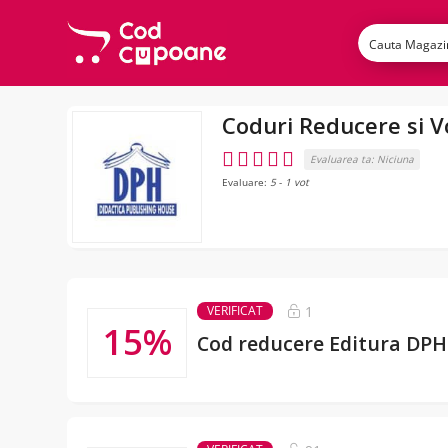
Coduri Reducere si
Evaluarea ta:
Niciuna
Evaluare:
5
-
1
vot
1
VERIFICAT
15%
Cod reducere Editura DPH