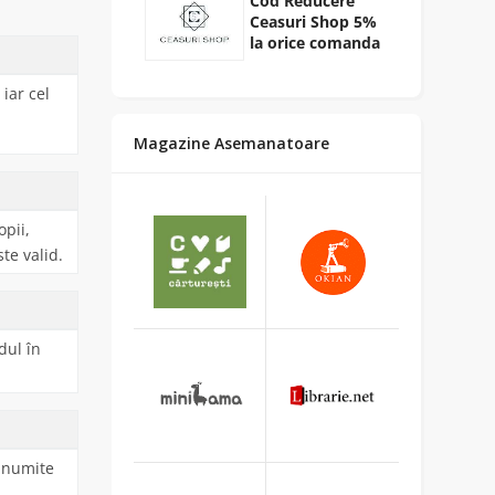
Cod Reducere
Ceasuri Shop 5%
la orice comanda
iar cel
Magazine Asemanatoare
opii,
te valid.
dul în
 anumite