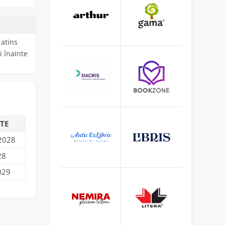
 atins
i înainte
TE
 2028
28
2029