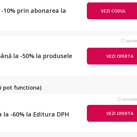
 -10% prin abonarea la
VEZI CODUL
ewsle
aprili
ână la -50% la produsele
VEZI OFERTA
i pot functiona)
ianuarie
a la -60% la Editura DPH
VEZI OFERTA