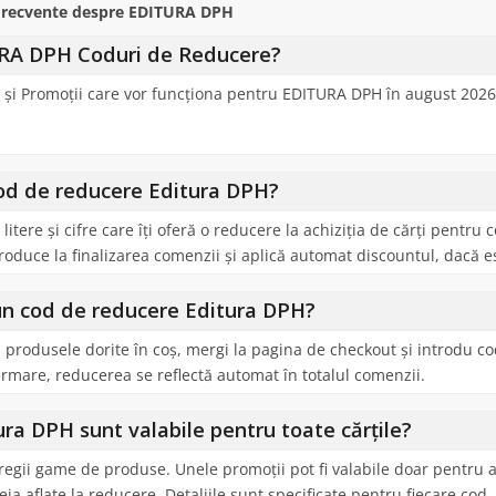
 Frecvente despre EDITURA DPH
RA DPH Coduri de Reducere?
și Promoții care vor funcționa pentru EDITURA DPH în august 2026 
od de reducere Editura DPH?
ere și cifre care îți oferă o reducere la achiziția de cărți pentru c
roduce la finalizarea comenzii și aplică automat discountul, dacă es
un cod de reducere Editura DPH?
produsele dorite în coș, mergi la pagina de checkout și introdu co
mare, reducerea se reflectă automat în totalul comenzii.
ra DPH sunt valabile pentru toate cărțile?
regii game de produse. Unele promoții pot fi valabile doar pentru
ja aflate la reducere. Detaliile sunt specificate pentru fiecare cod.