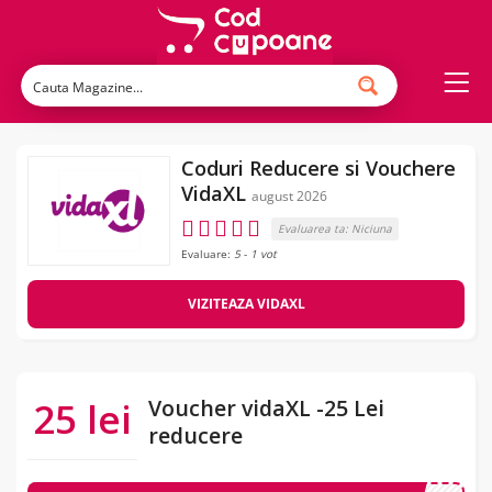
Coduri Reducere si Vouchere
VidaXL
august 2026
Evaluarea ta:
Niciuna
Evaluare:
5
-
1
vot
VIZITEAZA VIDAXL
25 lei
Voucher vidaXL -25 Lei
reducere