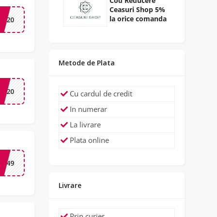
Cod Reducere
Ceasuri Shop 5%
la orice comanda
NS20
Metode de Plata
TY20
Cu cardul de credit
In numerar
La livrare
Plata online
U149
Livrare
Prin curier