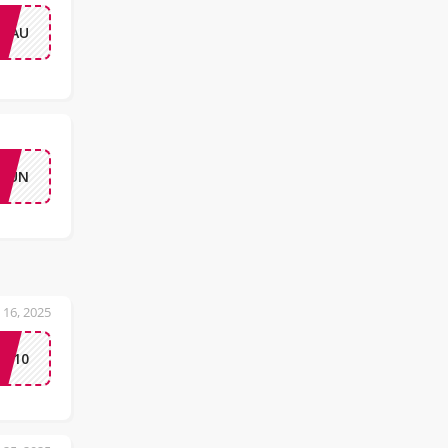
MIAU
4IUN
 16, 2025
RA10