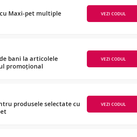
 cu Maxi-pet multiple
VEZI CODUL
WELCO
e bani la articolele
VEZI CODUL
WELCO
dul promoțional
entru produsele selectate cu
VEZI CODUL
LIV
pet