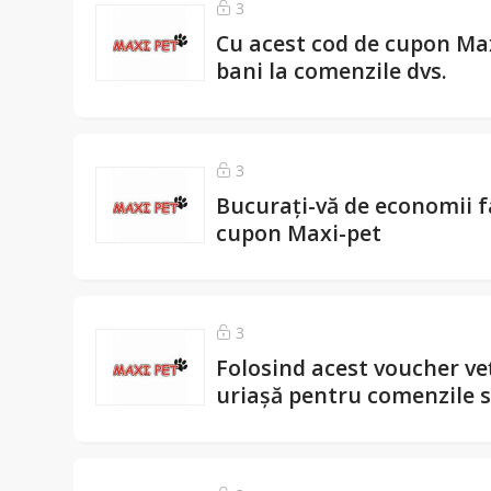
3
Cu acest cod de cupon Max
bani la comenzile dvs.
3
Bucurați-vă de economii f
cupon Maxi-pet
3
Folosind acest voucher veț
uriașă pentru comenzile s