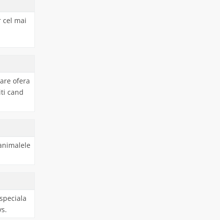
 cel mai
care ofera
iti cand
 animalele
 speciala
vs.