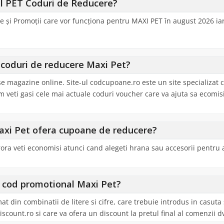
I PET Coduri de Reducere?
 și Promoții care vor funcționa pentru MAXI PET în august 2026 iar
coduri de reducere Maxi Pet?
se magazine online. Site-ul codcupoane.ro este un site specializat 
m veti gasi cele mai actuale coduri voucher care va ajuta sa ecomis
axi Pet ofera cupoane de reducere?
rora veti economisi atunci cand alegeti hrana sau accesorii pentru
 cod promotional Maxi Pet?
din combinatii de litere si cifre, care trebuie introdus in casuta
iscount.ro si care va ofera un discount la pretul final al comenzii d