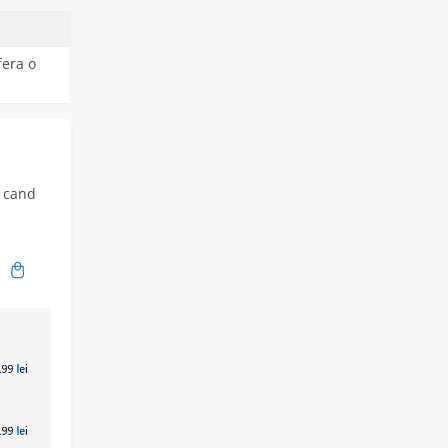
fera o
i cand