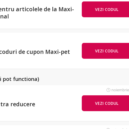
ntru articolele de la Maxi-
VEZI CODUL
20
onal
 coduri de cupon Maxi-pet
VEZI CODUL
i pot functiona)
noiembrie
xtra reducere
VEZI CODUL
EXT