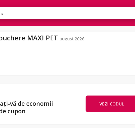
Vouchere MAXI PET
august 2026
rați-vă de economii
VEZI CODUL
EXT
 de cupon