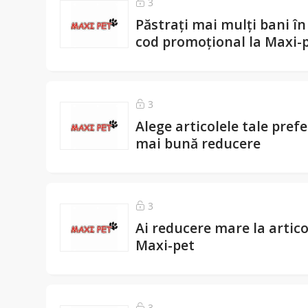
3
Păstrați mai mulți bani î
cod promoțional la Maxi-
3
Alege articolele tale pref
mai bună reducere
3
Ai reducere mare la artico
Maxi-pet
3