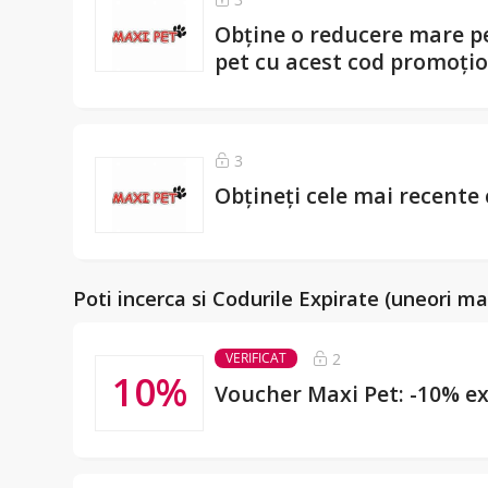
Obține o reducere mare pe
pet cu acest cod promoți
3
Obțineți cele mai recente
Poti incerca si Codurile Expirate (uneori ma
2
VERIFICAT
10%
Voucher Maxi Pet: -10% e