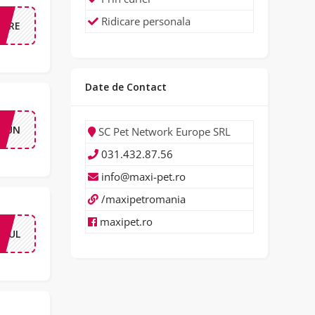
Ridicare personala
NARE
Date de Contact
2IUN
SC Pet Network Europe SRL
031.432.87.56
info@maxi-pet.ro
/maxipetromania
maxipet.ro
13IUL