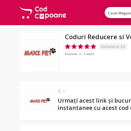
Coduri Reducere si 
Evaluarea ta:
5.0
Evaluare:
5
-
3
voturi
1
Urmați acest link și bucu
instantanee cu acest cod