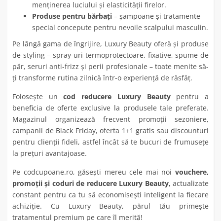
menținerea luciului și elasticității firelor.
Produse pentru bărbați
– șampoane și tratamente
special concepute pentru nevoile scalpului masculin.
Pe lângă gama de îngrijire, Luxury Beauty oferă și produse
de styling – spray-uri termoprotectoare, fixative, spume de
păr, seruri anti-frizz și perii profesionale – toate menite să-
ți transforme rutina zilnică într-o experiență de răsfăț.
Folosește un
cod reducere Luxury Beauty
pentru a
beneficia de oferte exclusive la produsele tale preferate.
Magazinul organizează frecvent promoții sezoniere,
campanii de Black Friday, oferta 1+1 gratis sau discounturi
pentru clienții fideli, astfel încât să te bucuri de frumusețe
la prețuri avantajoase.
Pe codcupoane.ro, găsești mereu cele mai noi
vouchere,
promoții și coduri de reducere Luxury Beauty,
actualizate
constant pentru ca tu să economisești inteligent la fiecare
achiziție. Cu Luxury Beauty, părul tău primește
tratamentul premium pe care îl merită!