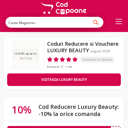
Coduri Reducere si Vouchere
LUXURY BEAUTY
august 2026
Evaluarea ta:
Niciuna
Evaluare:
5
-
1
vot
VIZITEAZA LUXURY BEAUTY
10%
Cod Reducere Luxury Beauty:
-10% la orice comanda