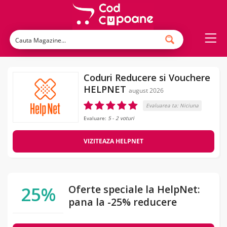
Coduri Reducere si Vouchere
HELPNET
august 2026
Evaluarea ta:
Niciuna
Evaluare:
5
-
2
voturi
VIZITEAZA HELPNET
25%
Oferte speciale la HelpNet:
pana la -25% reducere