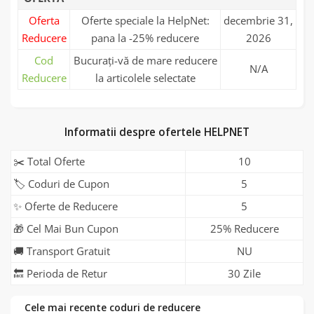
Oferta
Oferte speciale la HelpNet:
decembrie 31,
Reducere
pana la -25% reducere
2026
Cod
Bucurați-vă de mare reducere
N/A
Reducere
la articolele selectate
Informatii despre ofertele HELPNET
✂️ Total Oferte
10
🏷️ Coduri de Cupon
5
✨ Oferte de Reducere
5
🎁 Cel Mai Bun Cupon
25% Reducere
🚚 Transport Gratuit
NU
🔙 Perioda de Retur
30 Zile
Cele mai recente coduri de reducere